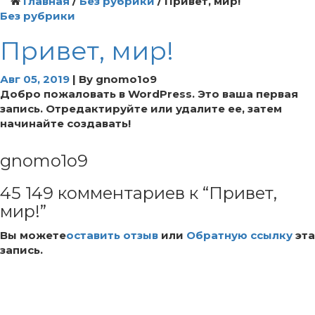
Главная
/
Без рубрики
/
Привет, мир!
Без рубрики
Привет, мир!
Авг 05, 2019
|
By
gnomo1o9
Добро пожаловать в WordPress. Это ваша первая
запись. Отредактируйте или удалите ее, затем
начинайте создавать!
gnomo1o9
45 149 комментариев к “Привет,
мир!”
Вы можете
оставить отзыв
или
Обратную ссылку
эта
запись.