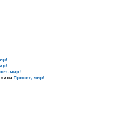
ир!
ир!
ет, мир!
аписи
Привет, мир!