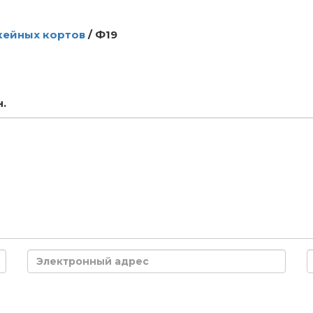
кейных кортов
/
Ф19
.