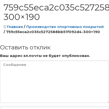
759c55eca2c035c52725
300×190
Главная
/
Производство спортивных покрытий
/
759c55eca2c035c5272588bb51f092d4-300×190
Оставить отклик
Ваш адрес эл.почты не будет опубликован.