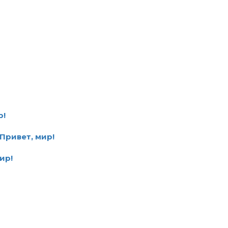
р!
Привет, мир!
ир!