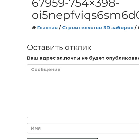
67959-754×398-
oi5nepfviqs6sm6d
Главная
/
Строительство 3D заборов
/
Оставить отклик
Ваш адрес эл.почты не будет опубликован