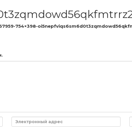
0t3zqmdowd56qkfmtrrz2
67959-754×398-oi5nepfviqs6sm6d0t3zqmdowd56qkfm
.